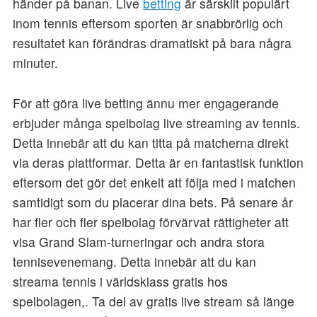
händer på banan. Live
betting
är särskilt populärt
inom tennis eftersom sporten är snabbrörlig och
resultatet kan förändras dramatiskt på bara några
minuter.
För att göra live betting ännu mer engagerande
erbjuder många spelbolag live streaming av tennis.
Detta innebär att du kan titta på matcherna direkt
via deras plattformar. Detta är en fantastisk funktion
eftersom det gör det enkelt att följa med i matchen
samtidigt som du placerar dina bets. På senare år
har fler och fler spelbolag förvärvat rättigheter att
visa Grand Slam-turneringar och andra stora
tennisevenemang. Detta innebär att du kan
streama tennis i världsklass gratis hos
spelbolagen,. Ta del av gratis live stream så länge