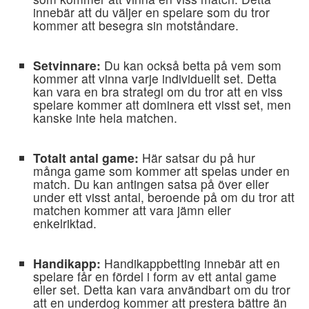
innebär att du väljer en spelare som du tror
kommer att besegra sin motståndare.
Setvinnare:
Du kan också betta på vem som
kommer att vinna varje individuellt set. Detta
kan vara en bra strategi om du tror att en viss
spelare kommer att dominera ett visst set, men
kanske inte hela matchen.
Totalt antal game:
Här satsar du på hur
många game som kommer att spelas under en
match. Du kan antingen satsa på över eller
under ett visst antal, beroende på om du tror att
matchen kommer att vara jämn eller
enkelriktad.
Handikapp:
Handikappbetting innebär att en
spelare får en fördel i form av ett antal game
eller set. Detta kan vara användbart om du tror
att en underdog kommer att prestera bättre än