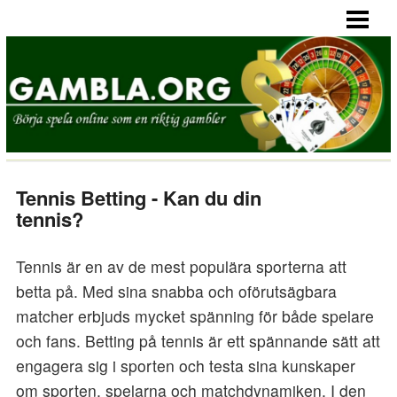
GAMBLA.ORG
ONLINE CASINO
BÄSTA CASINO
CASINON MED SWISH
JUMANJI SLOT
ROULETTE
Tennis Betting - Kan du din
ÖPPNA SPELKONTO
tennis?
ONLINE BETTING
SVENSK FOTBOLL
Tennis är en av de mest populära sporterna att
BETTING PÅ POLITIK
betta på. Med sina snabba och oförutsägbara
matcher erbjuds mycket spänning för både spelare
TENNIS BETTING
och fans. Betting på tennis är ett spännande sätt att
MOBIL GAMBLING
engagera sig i sporten och testa sina kunskaper
BÄST SPELKONTO
om sporten, spelarna och matchdynamiken. I den