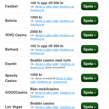
100 % upp till 500 kr
Spela »
Fastbet
18+
Regler & villkor gäller
Stödlinjen.se
Spelpaus.se
1500 kr
Spela »
Betinia
18+
Regler & villkor gäller
Stödlinjen.se
Spelpaus.se
2500 kr
Spela »
YOYO Casino
18+
Regler & villkor gäller
Stödlinjen.se
Spelpaus.se
100 % upp till 500 kr
Spela »
Bethard
18+
Regler & villkor gäller
Stödlinjen.se
Spelpaus.se
Snabbt casino med rutin
Spela »
Expekt
18+
Regler & villkor gäller
Stödlinjen.se
Spelpaus.se
Spela ansvarsfullt
1000 kr
Speedy
Spela »
18+
Spela ansvarsfullt
Regler & villkor
Casino
gäller
Stödlinjen.se
Spelpaus.se
Bäst mobilcasino
Spela »
GOGOCasino
18+
Regler & villkor gäller
Stödlinjen.se
Spelpaus.se
Snabbt casino
Spela »
Leo Vegas
18+
Regler & villkor gäller
Stödlinjen.se