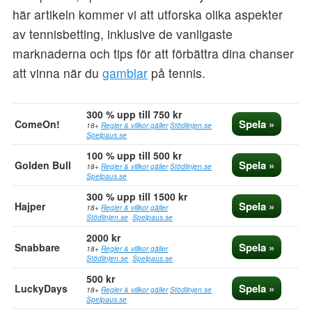
här artikeln kommer vi att utforska olika aspekter
CASINO BONUS
av tennisbetting, inklusive de vanligaste
KONTAKT
marknaderna och tips för att förbättra dina chanser
att vinna när du
gamblar
på tennis.
300 % upp till 750 kr
Spela »
ComeOn!
18+
Regler & villkor gäller
Stödlinjen.se
Spelpaus.se
100 % upp till 500 kr
Spela »
Golden Bull
18+
Regler & villkor gäller
Stödlinjen.se
Spelpaus.se
300 % upp till 1500 kr
Spela »
Hajper
18+
Regler & villkor gäller
Stödlinjen.se
Spelpaus.se
2000 kr
Spela »
Snabbare
18+
Regler & villkor gäller
Stödlinjen.se
Spelpaus.se
500 kr
Spela »
LuckyDays
18+
Regler & villkor gäller
Stödlinjen.se
Spelpaus.se